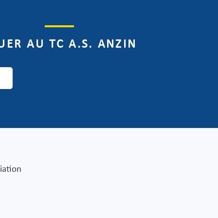
UER AU TC A.S. ANZIN
b
iation