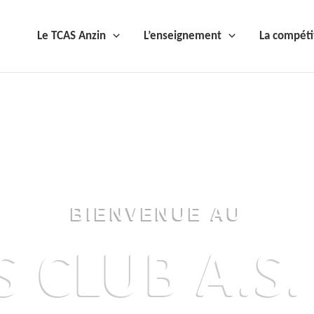
Le TCAS Anzin
L’enseignement
La compéti
BIENVENUE AU
S CLUB A.S.