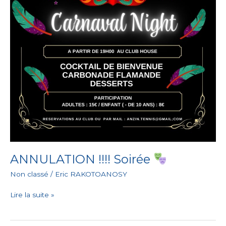
ANNULATION !!!! Soirée
Non classé
/
Eric RAKOTOANOSY
Lire la suite »