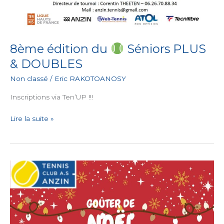
8ème édition du
Séniors PLUS
& DOUBLES
Non classé
/
Eric RAKOTOANOSY
Inscriptions via Ten’UP !!!
Lire la suite »
Goûter
de
Noël
!
Ho