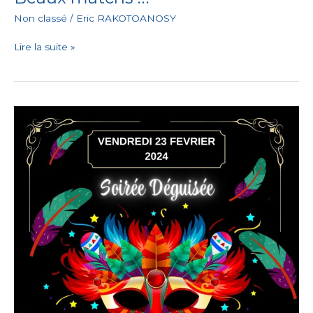
Non classé
/
Eric RAKOTOANOSY
Lire la suite »
ANNULATION
!!!!
Soirée