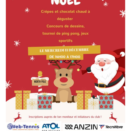
Ho
Ho