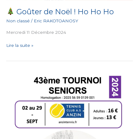
Goûter de Noël ! Ho Ho Ho
Non classé
/
Eric RAKOTOANOSY
Mercredi 11 Décembre 2024
Lire la suite »
Démarrage
de
la
saison
!!!