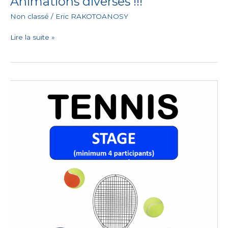
Animations diverses !!!
Non classé
/
Eric RAKOTOANOSY
Lire la suite »
Belle
expérience
pour
nos
8
jeunes
inscrits
!!!
Ambiance