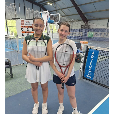
à
Sibylle
BRAURE
–
Championne
du
Nord
15/16
2024
–
Qualifiée
pour
les
Championnats
HDF