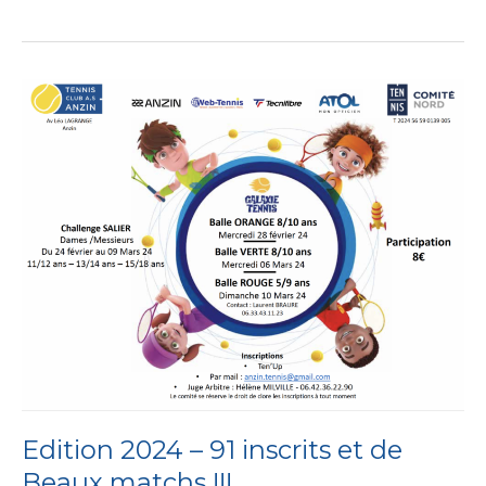
Edition
2024
–
91
inscrits
et
de
Beaux
matchs
!!!
Edition 2024 – 91 inscrits et de
Beaux matchs !!!