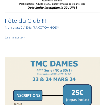
Fête du Club !!!
Non classé
/
Eric RAKOTOANOSY
Lire la suite »
Ce
WE
–
2ème
édition
–
Animations
diverses
!!!